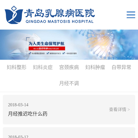
妇科整形
妇科炎症
宫颈疾病
妇科肿瘤
白带异常
月经不调
2018-03-14
查看详情 >
月经推迟吃什么药
2018-03-12