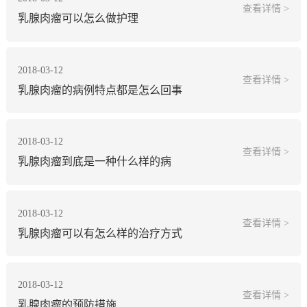
查看详情 >
乳腺肉瘤可以怎么做护理
2018-03-12
查看详情 >
乳腺肉瘤的病例特点都是怎么回事
2018-03-12
查看详情 >
乳腺肉瘤到底是一种什么样的病
2018-03-12
查看详情 >
乳腺肉瘤可以有怎么样的治疗方式
2018-03-12
查看详情 >
乳腺肉瘤的预防措施